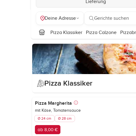
Lieferung
Deine Adresse
Gerichte suchen
Pizza Klassiker
Pizza Calzone
Pizzabr
Pizza Klassiker
Pizza Margherita
mit Käse, Tomatensauce
Ø 24 cm
Ø 28 cm
ab 8,00 €