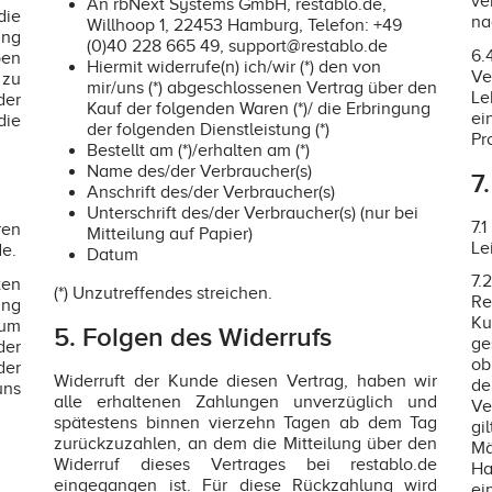
ve
An rbNext Systems GmbH, restablo.de,
die
na
Willhoop 1, 22453 Hamburg, Telefon: +49
ung
(0)40 228 665 49, support@restablo.de
6.
en
Hiermit widerrufe(n) ich/wir (*) den von
Ve
zu
mir/uns (*) abgeschlossenen Vertrag über den
Le
der
Kauf der folgenden Waren (*)/ die Erbringung
ei
die
der folgenden Dienstleistung (*)
Pr
Bestellt am (*)/erhalten am (*)
Name des/der Verbraucher(s)
7
Anschrift des/der Verbraucher(s)
Unterschrift des/der Verbraucher(s) (nur bei
7.
ren
Mitteilung auf Papier)
Le
e.
Datum
7
ten
(*) Unzutreffendes streichen.
Re
ung
Ku
zum
5. Folgen des Widerrufs
ge
der
ob
der
Widerruft der Kunde diesen Vertrag, haben wir
de
uns
alle erhaltenen Zahlungen unverzüglich und
Ve
spätestens binnen vierzehn Tagen ab dem Tag
gi
zurückzuzahlen, an dem die Mitteilung über den
Mä
Widerruf dieses Vertrages bei restablo.de
Ha
eingegangen ist. Für diese Rückzahlung wird
ei