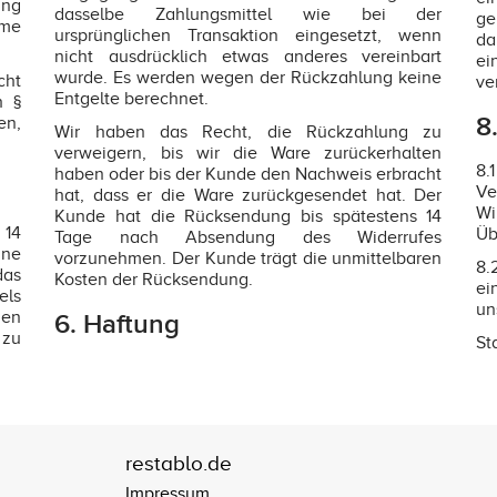
ung
dasselbe Zahlungsmittel wie bei der
ge
hme
ursprünglichen Transaktion eingesetzt, wenn
da
nicht ausdrücklich etwas anderes vereinbart
ei
wurde. Es werden wegen der Rückzahlung keine
cht
ve
Entgelte berechnet.
h §
8
en,
Wir haben das Recht, die Rückzahlung zu
verweigern, bis wir die Ware zurückerhalten
8.
haben oder bis der Kunde den Nachweis erbracht
Ve
hat, dass er die Ware zurückgesendet hat. Der
Wi
Kunde hat die Rücksendung bis spätestens 14
 14
Üb
Tage nach Absendung des Widerrufes
hne
vorzunehmen. Der Kunde trägt die unmittelbaren
8.
das
Kosten der Rücksendung.
ei
els
un
nen
6. Haftung
 zu
St
restablo.de
Impressum