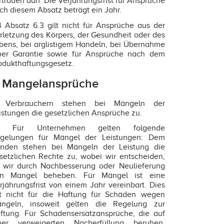
rtrauen darf. Die Verjährungsfrist für Ansprüche
ch diesem Absatz beträgt ein Jahr.
4 Absatz 6.3 gilt nicht für Ansprüche aus der
rletzung des Körpers, der Gesundheit oder des
bens, bei arglistigem Handeln, bei Übernahme
ner Garantie sowie für Ansprüche nach dem
odukthaftungsgesetz.
. Mangelansprüche
1 Verbrauchern stehen bei Mängeln der
istungen die gesetzlichen Ansprüche zu.
.2 Für Unternehmen gelten folgende
gelungen für Mängel der Leistungen: Dem
nden stehen bei Mängeln der Leistung die
setzlichen Rechte zu, wobei wir entscheiden,
 wir durch Nachbesserung oder Neulieferung
n Mangel beheben. Für Mängel ist eine
rjährungsfrist von einem Jahr vereinbart. Dies
lt nicht für die Haftung für Schäden wegen
ngeln, insoweit gelten die Regelung zur
ftung. Für Schadensersatzansprüche, die auf
ner verweigerten Nacherfüllung beruhen,