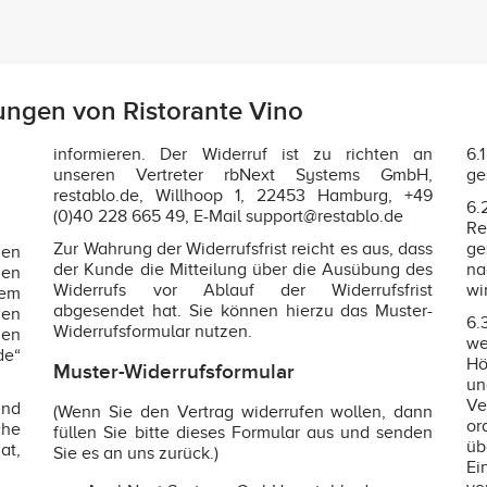
ngen von Ristorante Vino
informieren. Der Widerruf ist zu richten an
6.
unseren Vertreter rbNext Systems GmbH,
ge
restablo.de, Willhoop 1, 22453 Hamburg, +49
6.
(0)40 228 665 49, E-Mail support@restablo.de
Re
Zur Wahrung der Widerrufsfrist reicht es aus, dass
ge
gen
der Kunde die Mitteilung über die Ausübung des
na
den
Widerrufs vor Ablauf der Widerrufsfrist
wi
sem
abgesendet hat. Sie können hierzu das Muster-
gen
6.
Widerrufsformular nutzen.
nen
we
de“
Hö
Muster-Widerrufsformular
un
Ve
nd
(Wenn Sie den Vertrag widerrufen wollen, dann
or
che
füllen Sie bitte dieses Formular aus und senden
üb
at,
Sie es an uns zurück.)
Ei