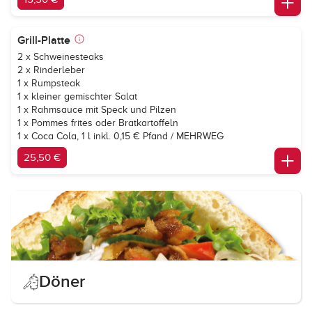
Grill-Platte
2 x Schweinesteaks
2 x Rinderleber
1 x Rumpsteak
1 x kleiner gemischter Salat
1 x Rahmsauce mit Speck und Pilzen
1 x Pommes frites oder Bratkartoffeln
1 x
Coca Cola
, 1 l inkl. 0,15 € Pfand / MEHRWEG
25,50 €
Döner