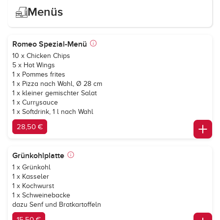
Menüs
Romeo Spezial-Menü
10 x Chicken Chips
5 x Hot Wings
1 x Pommes frites
1 x Pizza nach Wahl, Ø 28 cm
1 x kleiner gemischter Salat
1 x Currysauce
1 x Softdrink, 1 l nach Wahl
28,50 €
Grünkohlplatte
1 x Grünkohl
1 x Kasseler
1 x Kochwurst
1 x Schweinebacke
dazu Senf und Bratkartoffeln
15,50 €