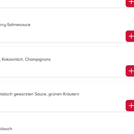
Curry-Sahnesauce
ce, Kokosmilch, Champignons
ientalisch gewürzten Sauce, grünen Kräutern
oblauch