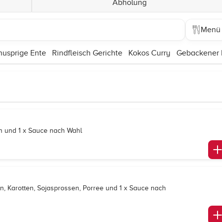
Abholung
Menü
nusprige Ente
Rindfleisch Gerichte
Kokos Curry
Gebackener 
en und 1 x Sauce nach Wahl
n, Karotten, Sojasprossen, Porree und 1 x Sauce nach