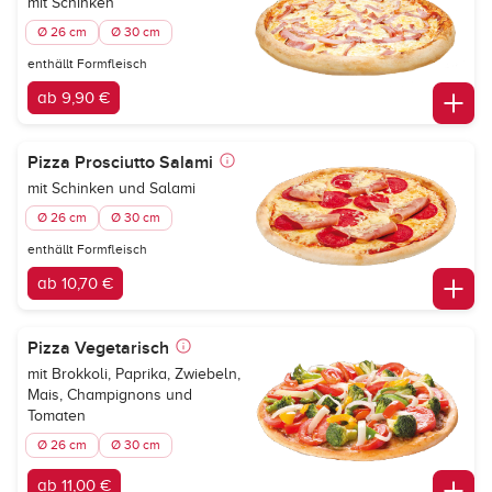
mit Schinken
Ø 26 cm
Ø 30 cm
enthällt Formfleisch
ab 9,90 €
Pizza Prosciutto Salami
mit Schinken und Salami
Ø 26 cm
Ø 30 cm
enthällt Formfleisch
ab 10,70 €
Pizza Vegetarisch
mit Brokkoli, Paprika, Zwiebeln,
Mais, Champignons und
Tomaten
Ø 26 cm
Ø 30 cm
ab 11,00 €