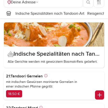
Deine Adresse
Indische Spezialitäten nach Tandoori-Art
Reisgericht
Indische Spezialitäten nach Tandoori-Art
Alle Gerichte werden mit gewürztem Basmati-Reis geliefert.
21:Tandoori Garnelen
mit indischen Gewürzen marinierte Garnelen in
einer indischen Pfanne gegrillt
18,50 €