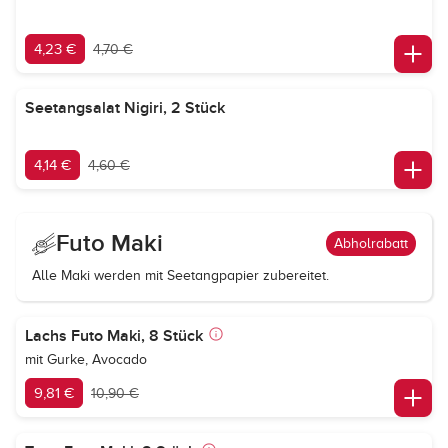
4,23 €
4,70 €
Seetangsalat Nigiri, 2 Stück
4,14 €
4,60 €
Futo Maki
Abholrabatt
Alle Maki werden mit Seetangpapier zubereitet.
Lachs Futo Maki, 8 Stück
mit Gurke, Avocado
9,81 €
10,90 €