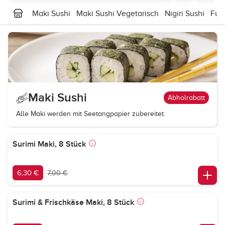
Maki Sushi
Maki Sushi Vegetarisch
Nigiri Sushi
Fut
Maki Sushi
Abholrabatt
Alle Maki werden mit Seetangpapier zubereitet.
Surimi Maki, 8 Stück
6,30 €
7,00 €
Surimi & Frischkäse Maki, 8 Stück