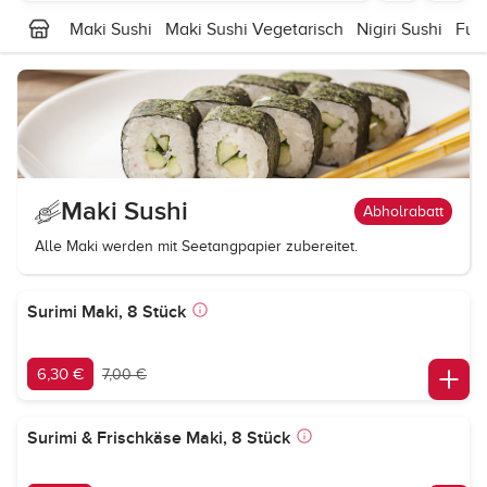
Maki Sushi
Maki Sushi Vegetarisch
Nigiri Sushi
Fut
Maki Sushi
Abholrabatt
Alle Maki werden mit Seetangpapier zubereitet.
Surimi Maki, 8 Stück
6,30 €
7,00 €
Surimi & Frischkäse Maki, 8 Stück