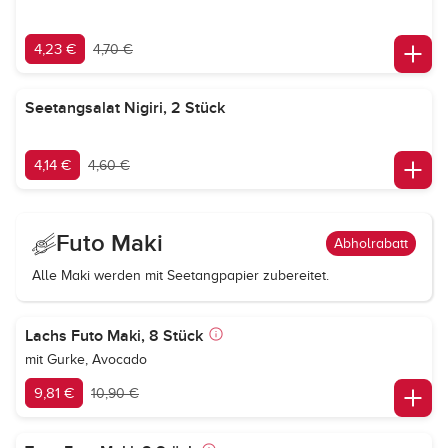
4,23 €
4,70 €
Seetangsalat Nigiri, 2 Stück
4,14 €
4,60 €
Futo Maki
Abholrabatt
Alle Maki werden mit Seetangpapier zubereitet.
Lachs Futo Maki, 8 Stück
mit Gurke, Avocado
9,81 €
10,90 €