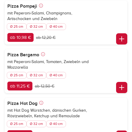
Pizza Pompeji
mit Peperoni-Salami, Champignons,
Artischocken und Zwiebeln
Ø 25 cm
Ø 32 cm
Ø 40 cm
ab 10,98 €
ab 12,20 €
Pizza Bergamo
mit Peperoni-Salami, Tomaten, Zwiebeln und
Mozzarella
Ø 25 cm
Ø 32 cm
Ø 40 cm
ab 11,25 €
ab 12,50 €
Pizza Hot Dog
mit Hot Dog Würstchen, dänischen Gurken,
Röstzwiebeln, Ketchup und Remoulade
Ø 25 cm
Ø 32 cm
Ø 40 cm