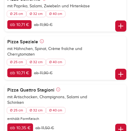
mit Paprika, Salami, Zwiebeln und Hirtenkäse
Ø 25 cm
Ø 32 cm
Ø 40 cm
ab 10,71 €
ab 11,90 €
Pizza Speziale
mit Hähnchen, Spinat, Crème fraîche und
Cherrytomaten
Ø 25 cm
Ø 32 cm
Ø 40 cm
ab 10,71 €
ab 11,90 €
Pizza Quattro Stagioni
mit Artischocken, Champignons, Salami und
Schinken
Ø 25 cm
Ø 32 cm
Ø 40 cm
enthällt Formfleisch
ab 10,35 €
ab 11,50 €