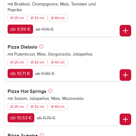
mit Brokkoli, Champignons, Mais, Tomaten und
Paprika
Ø 25 cm
Ø 32 cm
Ø 40 cm
ab 9,99 €
ab 11,10 €
Pizza Diabolo
mit Putenbrust, Mais, Gorgonzola, Jalapeños
Ø 25 cm
Ø 32 cm
Ø 40 cm
ab 10,71 €
ab 11,90 €
Pizza Hot Springs
mit Salami, Jalapeños, Mais, Mozzarella
Ø 25 cm
Ø 32 cm
Ø 40 cm
ab 10,53 €
ab 11,70 €
Pizza Avantra