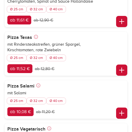
Cherrytomaten, Spinat und Sauce Hollandaise
Ø 25 cm
Ø 32 cm
Ø 40 cm
ab 11,61 €
ab 12,90 €
Pizza Texas
mit Rindersteakstreifen, grüner Spargel,
Kirschtomaten, rote Zwiebeln
Ø 25 cm
Ø 32 cm
Ø 40 cm
ab 11,52 €
ab 12,80 €
Pizza Salami
mit Salami
Ø 25 cm
Ø 32 cm
Ø 40 cm
ab 10,08 €
ab 11,20 €
Pizza Vegetarisch