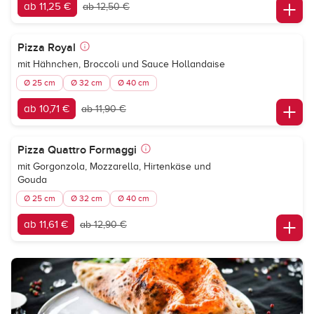
ab 11,25 €
ab 12,50 €
Pizza Royal
mit Hähnchen, Broccoli und Sauce Hollandaise
Ø 25 cm
Ø 32 cm
Ø 40 cm
ab 10,71 €
ab 11,90 €
Pizza Quattro Formaggi
mit Gorgonzola, Mozzarella, Hirtenkäse und
Gouda
Ø 25 cm
Ø 32 cm
Ø 40 cm
ab 11,61 €
ab 12,90 €