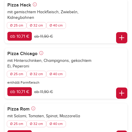
Pizza Hack
mit gemischtem Hackfleisch, Zwiebeln,
Kidneybohnen
Ø 25 cm
Ø 32 cm
Ø 40 cm
ab 10,71 €
ab 11,90 €
Pizza Chicago
mit Hinterschinken, Champignons, gekochtem
Ei, Peperoni
Ø 25 cm
Ø 32 cm
Ø 40 cm
enthällt Formfleisch
ab 10,71 €
ab 11,90 €
Pizza Rom
mit Salami, Tomaten, Spinat, Mozzarella
Ø 25 cm
Ø 32 cm
Ø 40 cm