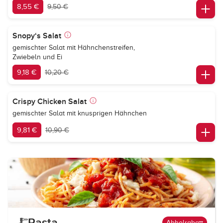
8,55 €
9,50 €
Snopy‘s Salat
gemischter Salat mit Hähnchenstreifen,
Zwiebeln und Ei
9,18 €
10,20 €
Crispy Chicken Salat
gemischter Salat mit knusprigen Hähnchen
9,81 €
10,90 €
Pasta
Abholrabatt