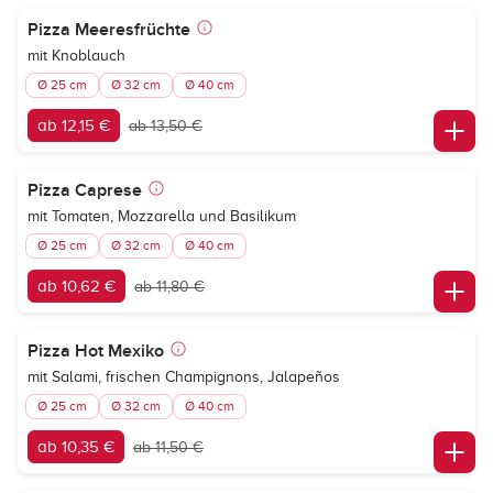
Pizza Meeresfrüchte
mit Knoblauch
Ø 25 cm
Ø 32 cm
Ø 40 cm
ab 12,15 €
ab 13,50 €
Pizza Caprese
mit Tomaten, Mozzarella und Basilikum
Ø 25 cm
Ø 32 cm
Ø 40 cm
ab 10,62 €
ab 11,80 €
Pizza Hot Mexiko
mit Salami, frischen Champignons, Jalapeños
Ø 25 cm
Ø 32 cm
Ø 40 cm
ab 10,35 €
ab 11,50 €