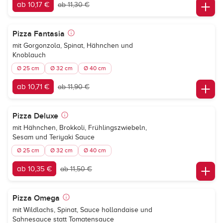
ab 10,17 €
ab 11,30 €
Pizza Fantasia
mit Gorgonzola, Spinat, Hähnchen und
Knoblauch
Ø 25 cm
Ø 32 cm
Ø 40 cm
ab 10,71 €
ab 11,90 €
Pizza Deluxe
mit Hähnchen, Brokkoli, Frühlingszwiebeln,
Sesam und Teriyaki Sauce
Ø 25 cm
Ø 32 cm
Ø 40 cm
ab 10,35 €
ab 11,50 €
Pizza Omega
mit Wildlachs, Spinat, Sauce hollandaise und
Sahnesauce statt Tomatensauce