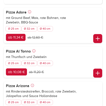
Pizza Adore
mit Ground Beef, Mais, rote Bohnen, rote
Zwiebeln, BBQ-Sauce
Ø 25 cm
Ø 32 cm
Ø 40 cm
ab 11,34 €
ab 12,60 €
Pizza Al Tonno
mit Thunfisch und Zwiebeln
Ø 25 cm
Ø 32 cm
Ø 40 cm
ab 10,08 €
ab 11,20 €
Pizza Arizona
mit Rindersteakstreifen, Broccoli, rote Zwiebeln,
Jalapeños und Sauce Hollandaise
Ø 25 cm
Ø 32 cm
Ø 40 cm