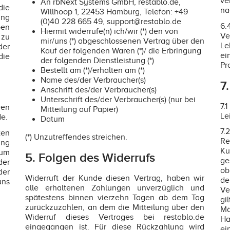
ve
An rbNext Systems GmbH, restablo.de,
die
na
Willhoop 1, 22453 Hamburg, Telefon: +49
ung
(0)40 228 665 49, support@restablo.de
6.
en
Hiermit widerrufe(n) ich/wir (*) den von
Ve
zu
mir/uns (*) abgeschlossenen Vertrag über den
Le
der
Kauf der folgenden Waren (*)/ die Erbringung
ei
die
der folgenden Dienstleistung (*)
Pr
Bestellt am (*)/erhalten am (*)
Name des/der Verbraucher(s)
7
Anschrift des/der Verbraucher(s)
Unterschrift des/der Verbraucher(s) (nur bei
7.
ren
Mitteilung auf Papier)
Le
e.
Datum
7
ten
(*) Unzutreffendes streichen.
Re
ung
Ku
zum
5. Folgen des Widerrufs
ge
der
ob
der
Widerruft der Kunde diesen Vertrag, haben wir
de
uns
alle erhaltenen Zahlungen unverzüglich und
Ve
spätestens binnen vierzehn Tagen ab dem Tag
gi
zurückzuzahlen, an dem die Mitteilung über den
Mä
Widerruf dieses Vertrages bei restablo.de
Ha
eingegangen ist. Für diese Rückzahlung wird
ei