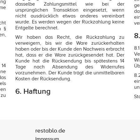
ung
dasselbe Zahlungsmittel wie bei der
ge
hme
ursprünglichen Transaktion eingesetzt, wenn
da
nicht ausdrücklich etwas anderes vereinbart
ei
wurde. Es werden wegen der Rückzahlung keine
cht
ve
Entgelte berechnet.
h §
8
en,
Wir haben das Recht, die Rückzahlung zu
verweigern, bis wir die Ware zurückerhalten
8.
haben oder bis der Kunde den Nachweis erbracht
Ve
hat, dass er die Ware zurückgesendet hat. Der
Wi
Kunde hat die Rücksendung bis spätestens 14
 14
Üb
Tage nach Absendung des Widerrufes
hne
vorzunehmen. Der Kunde trägt die unmittelbaren
8.
das
Kosten der Rücksendung.
ei
els
un
nen
6. Haftung
 zu
St
restablo.de
Impressum