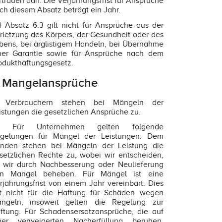
rtrauen darf. Die Verjährungsfrist für Ansprüche
ch diesem Absatz beträgt ein Jahr.
4 Absatz 6.3 gilt nicht für Ansprüche aus der
rletzung des Körpers, der Gesundheit oder des
bens, bei arglistigem Handeln, bei Übernahme
ner Garantie sowie für Ansprüche nach dem
odukthaftungsgesetz.
. Mangelansprüche
1 Verbrauchern stehen bei Mängeln der
istungen die gesetzlichen Ansprüche zu.
.2 Für Unternehmen gelten folgende
gelungen für Mängel der Leistungen: Dem
nden stehen bei Mängeln der Leistung die
setzlichen Rechte zu, wobei wir entscheiden,
 wir durch Nachbesserung oder Neulieferung
n Mangel beheben. Für Mängel ist eine
rjährungsfrist von einem Jahr vereinbart. Dies
lt nicht für die Haftung für Schäden wegen
ngeln, insoweit gelten die Regelung zur
ftung. Für Schadensersatzansprüche, die auf
ner verweigerten Nacherfüllung beruhen,