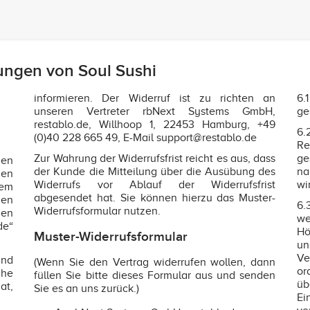
ungen von Soul Sushi
informieren. Der Widerruf ist zu richten an
6.
unseren Vertreter rbNext Systems GmbH,
ge
restablo.de, Willhoop 1, 22453 Hamburg, +49
6.
(0)40 228 665 49, E-Mail support@restablo.de
Re
Zur Wahrung der Widerrufsfrist reicht es aus, dass
ge
gen
der Kunde die Mitteilung über die Ausübung des
na
den
Widerrufs vor Ablauf der Widerrufsfrist
wi
sem
abgesendet hat. Sie können hierzu das Muster-
gen
6.
Widerrufsformular nutzen.
nen
we
de“
Hö
Muster-Widerrufsformular
un
Ve
nd
(Wenn Sie den Vertrag widerrufen wollen, dann
or
che
füllen Sie bitte dieses Formular aus und senden
üb
at,
Sie es an uns zurück.)
Ei