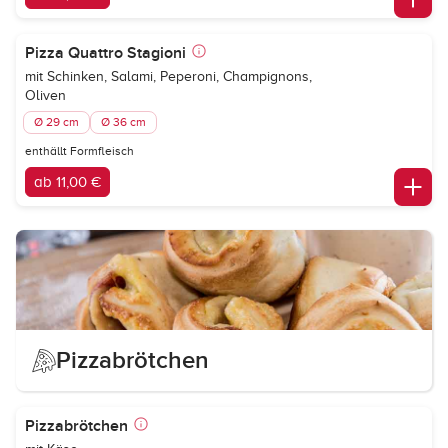
Pizza Quattro Stagioni
mit Schinken, Salami, Peperoni, Champignons,
Oliven
Ø 29 cm
Ø 36 cm
enthällt Formfleisch
ab 11,00 €
Pizzabrötchen
Pizzabrötchen