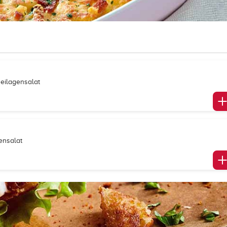
Beilagensalat
gensalat