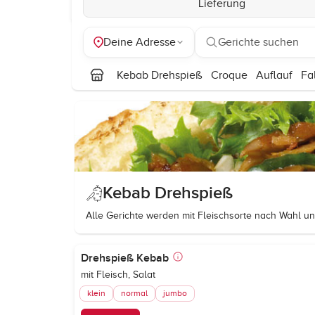
Lieferung
Deine Adresse
Gerichte suchen
Kebab Drehspieß
Croque
Auflauf
Fa
Kebab Drehspieß
Alle Gerichte werden mit Fleischsorte nach Wahl u
Drehspieß Kebab
mit Fleisch, Salat
klein
normal
jumbo