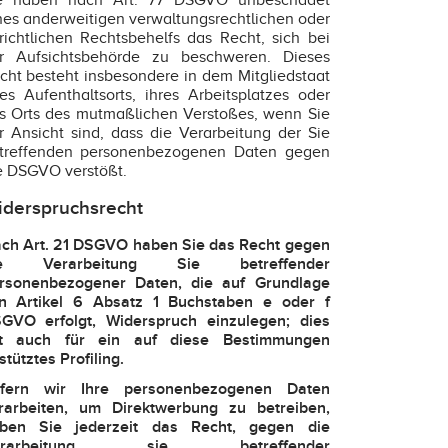
e haben nach Art. 77 DSGVO unbeschadet
nes anderweitigen verwaltungsrechtlichen oder
richtlichen Rechtsbehelfs das Recht, sich bei
r Aufsichtsbehörde zu beschweren. Dieses
cht besteht insbesondere in dem Mitgliedstaat
res Aufenthaltsorts, ihres Arbeitsplatzes oder
s Orts des mutmaßlichen Verstoßes, wenn Sie
r Ansicht sind, dass die Verarbeitung der Sie
treffenden personenbezogenen Daten gegen
e DSGVO verstößt.
derspruchsrecht
ch Art. 21 DSGVO haben Sie das Recht gegen
ie Verarbeitung Sie betreffender
rsonenbezogener Daten, die auf Grundlage
n Artikel 6 Absatz 1 Buchstaben e oder f
GVO erfolgt, Widerspruch einzulegen; dies
lt auch für ein auf diese Bestimmungen
stütztes Profiling.
fern wir Ihre personenbezogenen Daten
rarbeiten, um Direktwerbung zu betreiben,
ben Sie jederzeit das Recht, gegen die
erarbeitung sie betreffender