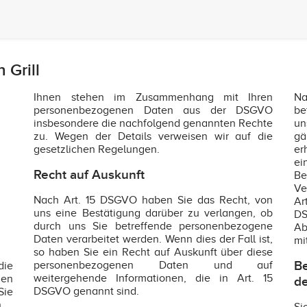
 Grill
Ihnen stehen im Zusammenhang mit Ihren
Na
personenbezogenen Daten aus der DSGVO
be
insbesondere die nachfolgend genannten Rechte
un
zu. Wegen der Details verweisen wir auf die
gä
gesetzlichen Regelungen.
er
e
Recht auf Auskunft
Be
Ve
Nach Art. 15 DSGVO haben Sie das Recht, von
Ar
uns eine Bestätigung darüber zu verlangen, ob
DS
durch uns Sie betreffende personenbezogene
Ab
Daten verarbeitet werden. Wenn dies der Fall ist,
mi
so haben Sie ein Recht auf Auskunft über diese
Be
personenbezogenen Daten und auf
die
weitergehende Informationen, die in Art. 15
en
de
DSGVO genannt sind.
Sie
.