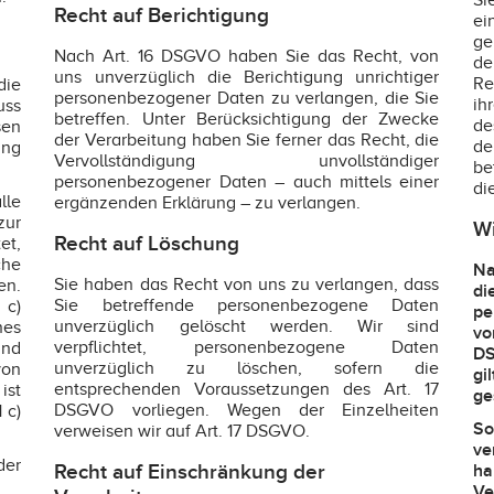
Si
Recht auf Berichtigung
ei
ge
Nach Art. 16 DSGVO haben Sie das Recht, von
de
uns unverzüglich die Berichtigung unrichtiger
Re
die
personenbezogener Daten zu verlangen, die Sie
ih
uss
betreffen. Unter Berücksichtigung der Zwecke
de
sen
der Verarbeitung haben Sie ferner das Recht, die
de
ung
Vervollständigung unvollständiger
be
personenbezogener Daten – auch mittels einer
di
lle
ergänzenden Erklärung – zu verlangen.
zur
Wi
Recht auf Löschung
et,
he
Na
Sie haben das Recht von uns zu verlangen, dass
n.
d
Sie betreffende personenbezogene Daten
 c)
pe
unverzüglich gelöscht werden. Wir sind
nes
vo
verpflichtet, personenbezogene Daten
und
DS
unverzüglich zu löschen, sofern die
von
gi
entsprechenden Voraussetzungen des Art. 17
ist
ge
DSGVO vorliegen. Wegen der Einzelheiten
 c)
So
verweisen wir auf Art. 17 DSGVO.
ve
der
Recht auf Einschränkung der
ha
V