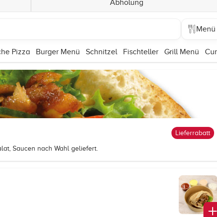
Abholung
Menü
che Pizza
Burger Menü
Schnitzel
Fischteller
Grill Menü
Cur
Lieferrabatt
lat, Saucen nach Wahl geliefert.