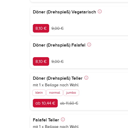
Döner (Drehspieß) Vegetarisch
8,10 €
9,00 €
Döner (Drehspieß) Falafel
8,10 €
9,00 €
Döner (Drehspieß) Teller
mit 1 x Beilage nach Wahl
klein
normal
jumbo
ab 10,44 €
ab 11,60 €
Falafel Teller
mit 1 x Beilage nach Wahl