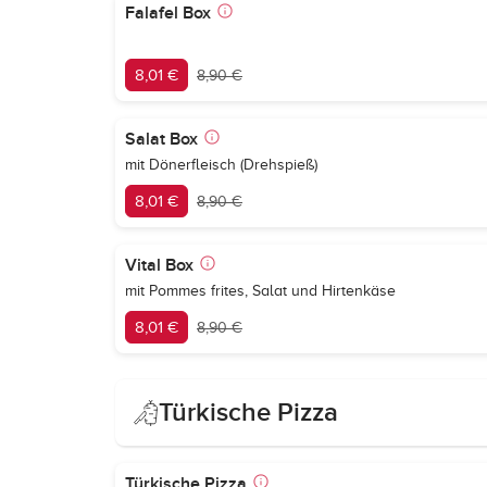
Falafel Box
8,01 €
8,90 €
Salat Box
mit Dönerfleisch (Drehspieß)
8,01 €
8,90 €
Vital Box
mit Pommes frites, Salat und Hirtenkäse
8,01 €
8,90 €
Türkische Pizza
Türkische Pizza