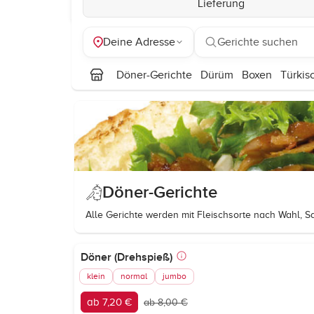
Lieferung
Deine Adresse
Gerichte suchen
Döner-Gerichte
Dürüm
Boxen
Türkis
Döner-Gerichte
Alle Gerichte werden mit Fleischsorte nach Wahl, Sa
Döner (Drehspieß)
klein
normal
jumbo
ab 7,20 €
ab 8,00 €