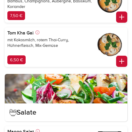
Bambus, Champignons, Aubergine, Basilikum,
Koriander
7,50 €
Tom Kha Gai
mit Kokosmilch, rotem Thai-Curry,
Hühnerfleisch, Mix-Gemüse
6,50 €
Salate
Mango Salat