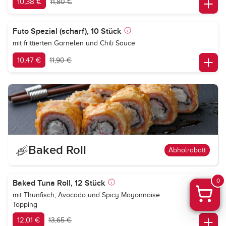
10,38 €
11,80 €
Futo Spezial (scharf), 10 Stück
mit frittierten Garnelen und Chili Sauce
10,47 €
11,90 €
Baked Roll
Abholrabatt
0
Baked Tuna Roll, 12 Stück
mit Thunfisch, Avocado und Spicy Mayonnaise
Topping
12,01 €
13,65 €