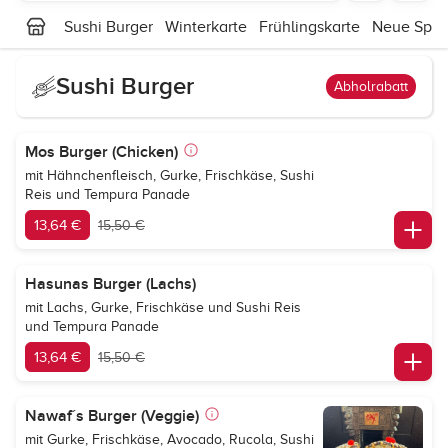
Sushi Burger
Winterkarte
Frühlingskarte
Neue Spez
Sushi Burger
Abholrabatt
Mos Burger (Chicken)
mit Hähnchenfleisch, Gurke, Frischkäse, Sushi
Reis und Tempura Panade
13,64 €
15,50 €
Hasunas Burger (Lachs)
mit Lachs, Gurke, Frischkäse und Sushi Reis
und Tempura Panade
13,64 €
15,50 €
Nawaf´s Burger (Veggie)
mit Gurke, Frischkäse, Avocado, Rucola, Sushi