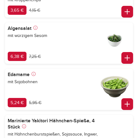
3,65 €
4,15 €
Algensalat
mit würzigem Sesam
6,38 €
7,25 €
Edamame
mit Sojabohnen
5,24 €
5,95 €
Marinierte Yakitori Hähnchen-Spieße, 4
Stück
mit Hähnchenburstspießen, Sojasauce, Ingwer,