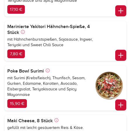
Teriyaki-Sauce und Spicy Mayonnaise
17,10 €
Marinierte Yakitori Hähnchen-Spieße, 4
Stück
mit Hähnchenburstspießen, Sojasauce, Ingwer,
Teriyaki und Sweet Chili Sauce
7,80 €
Poke Bowl Surimi
mit Surimi (Krebsfleisch), Thunfisch, Sesam,
Gurken, Edamame, Karotten, Avocado,
Eisbergsalat, Teriyakisauce und Spicy
Mayonnaise
15,90 €
Maki Cheese, 8 Stück
gefüllt mit leicht gesäuertem Reis & Käse.