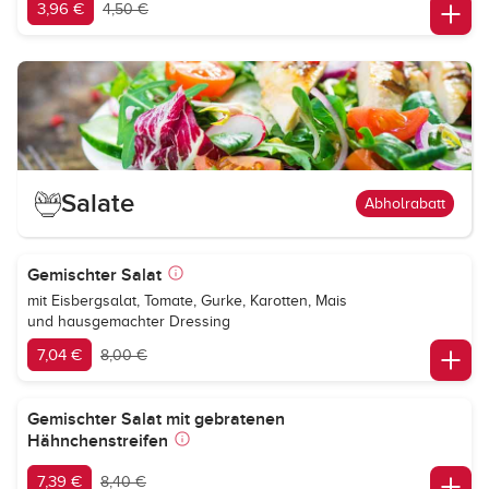
3,96 €
4,50 €
Salate
Abholrabatt
Gemischter Salat
mit Eisbergsalat, Tomate, Gurke, Karotten, Mais
und hausgemachter Dressing
7,04 €
8,00 €
Gemischter Salat mit gebratenen
Hähnchenstreifen
7,39 €
8,40 €