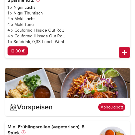
Sparmenü 2
1 x Nigiri Lachs
1 x Nigiri Thunfisch
4 x Maki Lachs
4 x Maki Tuna
4 x California I Inside Out Roll
4 x California II Inside Out Roll
1 x Softdrink, 0,33 l nach Wahl
12,00 €
Vorspeisen
Abholrabatt
Mini Frühlingsrollen (vegetarisch), 8
Stück