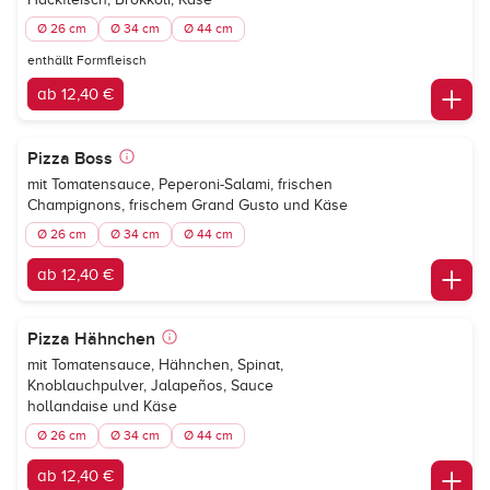
Ø 26 cm
Ø 34 cm
Ø 44 cm
enthällt Formfleisch
ab 12,40 €
Pizza Boss
mit Tomatensauce, Peperoni-Salami, frischen
Champignons, frischem Grand Gusto und Käse
Ø 26 cm
Ø 34 cm
Ø 44 cm
ab 12,40 €
Pizza Hähnchen
mit Tomatensauce, Hähnchen, Spinat,
Knoblauchpulver, Jalapeños, Sauce
hollandaise und Käse
Ø 26 cm
Ø 34 cm
Ø 44 cm
ab 12,40 €