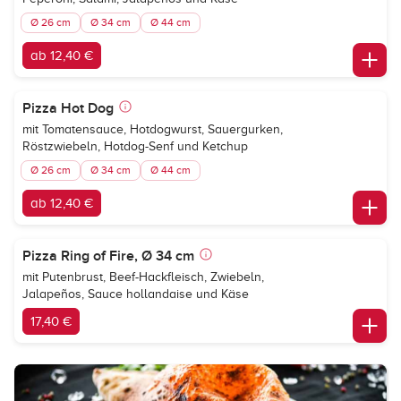
Ø 26 cm
Ø 34 cm
Ø 44 cm
ab 12,40 €
Pizza Hot Dog
mit Tomatensauce, Hotdogwurst, Sauergurken,
Röstzwiebeln, Hotdog-Senf und Ketchup
Ø 26 cm
Ø 34 cm
Ø 44 cm
ab 12,40 €
Pizza Ring of Fire, Ø 34 cm
mit Putenbrust, Beef-Hackfleisch, Zwiebeln,
Jalapeños, Sauce hollandaise und Käse
17,40 €