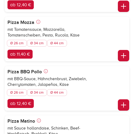
ab 12,40 €
Pizza Mozza
mit Tomatensauce, Mozzarella,
Tomatenscheiben, Pesto, Rucola, Käse
Ø 26 cm
Ø 34 cm
Ø 44 cm
ab 11,40 €
Pizza BBQ Pollo
mit BBQ-Sauce, Hähnchenbrust, Zwiebeln,
Cherrytomaten, Jalapeños, Käse
Ø 26 cm
Ø 34 cm
Ø 44 cm
ab 12,40 €
Pizza Matino
mit Sauce hollandaise, Schinken, Beef-
Hackfleisch, Brokkoli, Käse