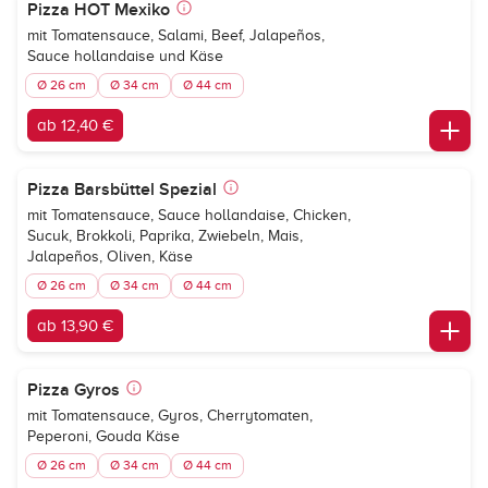
Pizza HOT Mexiko
mit Tomatensauce, Salami, Beef, Jalapeños,
Sauce hollandaise und Käse
Ø 26 cm
Ø 34 cm
Ø 44 cm
ab 12,40 €
Pizza Barsbüttel Spezial
mit Tomatensauce, Sauce hollandaise, Chicken,
Sucuk, Brokkoli, Paprika, Zwiebeln, Mais,
Jalapeños, Oliven, Käse
Ø 26 cm
Ø 34 cm
Ø 44 cm
ab 13,90 €
Pizza Gyros
mit Tomatensauce, Gyros, Cherrytomaten,
Peperoni, Gouda Käse
Ø 26 cm
Ø 34 cm
Ø 44 cm