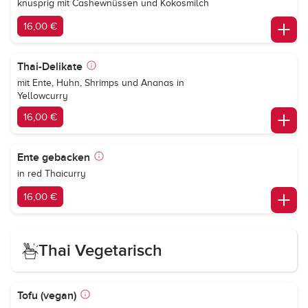
knusprig mit Cashewnüssen und Kokosmilch
16,00 €
Thai-Delikate
mit Ente, Huhn, Shrimps und Ananas in
Yellowcurry
16,00 €
Ente gebacken
in red Thaicurry
16,00 €
Thai Vegetarisch
Tofu (vegan)