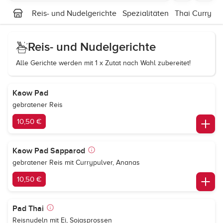
Reis- und Nudelgerichte
Spezialitäten
Thai Curry
F
Reis- und Nudelgerichte
Alle Gerichte werden mit 1 x Zutat nach Wahl zubereitet!
Kaow Pad
gebratener Reis
10,50 €
Kaow Pad Sapparod
gebratener Reis mit Currypulver, Ananas
10,50 €
Pad Thai
Reisnudeln mit Ei, Sojasprossen