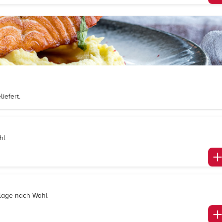
iefert.
hl
eilage nach Wahl