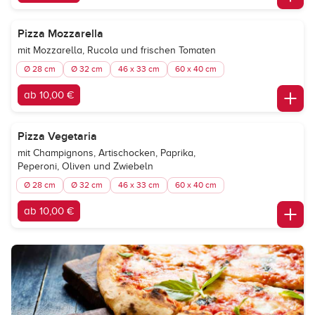
Pizza Mozzarella
mit Mozzarella, Rucola und frischen Tomaten
Ø 28 cm
Ø 32 cm
46 x 33 cm
60 x 40 cm
ab 10,00 €
Pizza Vegetaria
mit Champignons, Artischocken, Paprika,
Peperoni, Oliven und Zwiebeln
Ø 28 cm
Ø 32 cm
46 x 33 cm
60 x 40 cm
ab 10,00 €