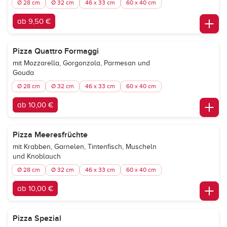
Ø 28 cm
Ø 32 cm
46 x 33 cm
60 x 40 cm
ab 9,50 €
Pizza Quattro Formaggi
mit Mozzarella, Gorgonzola, Parmesan und
Gouda
Ø 28 cm
Ø 32 cm
46 x 33 cm
60 x 40 cm
ab 10,00 €
Pizza Meeresfrüchte
mit Krabben, Garnelen, Tintenfisch, Muscheln
und Knoblauch
Ø 28 cm
Ø 32 cm
46 x 33 cm
60 x 40 cm
ab 10,00 €
Pizza Spezial