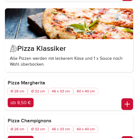
Pizza Klassiker
Alle Pizzen werden mit leckerem Käse und 1 x Sauce nach
Wahl überbacken.
Pizza Margherita
Ø 28 cm
Ø 32 cm
46 x 33 cm
60 x 40 cm
ab 8,50 €
Pizza Champignons
Ø 28 cm
Ø 32 cm
46 x 33 cm
60 x 40 cm