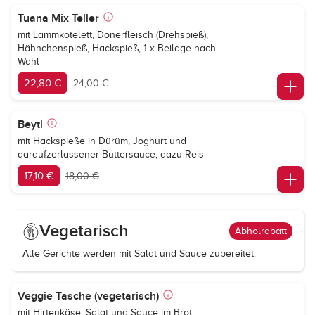
Tuana Mix Teller
mit Lammkotelett, Dönerfleisch (Drehspieß),
Hähnchenspieß, Hackspieß, 1 x Beilage nach
Wahl
22,80 €
24,00 €
Beyti
mit Hackspieße in Dürüm, Joghurt und
daraufzerlassener Buttersauce, dazu Reis
17,10 €
18,00 €
Vegetarisch
Abholrabatt
Alle Gerichte werden mit Salat und Sauce zubereitet.
Veggie Tasche (vegetarisch)
mit Hirtenkäse, Salat und Sauce im Brot