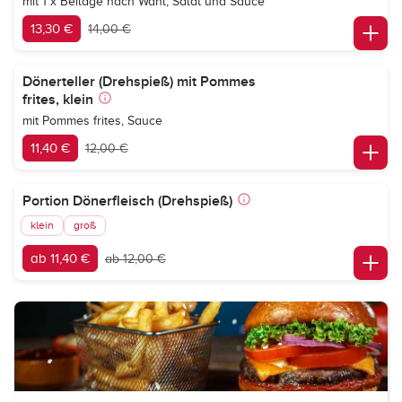
mit 1 x Beilage nach Wahl, Salat und Sauce
13,30 €
14,00 €
Dönerteller (Drehspieß) mit Pommes
frites, klein
mit Pommes frites, Sauce
11,40 €
12,00 €
Portion Dönerfleisch (Drehspieß)
klein
groß
ab 11,40 €
ab 12,00 €