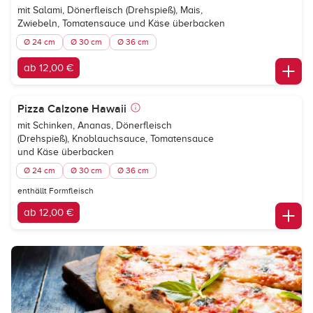
mit Salami, Dönerfleisch (Drehspieß), Mais,
Zwiebeln, Tomatensauce und Käse überbacken
Ø 24 cm
Ø 30 cm
Ø 36 cm
ab 12,00 €
Pizza Calzone Hawaii
mit Schinken, Ananas, Dönerfleisch
(Drehspieß), Knoblauchsauce, Tomatensauce
und Käse überbacken
Ø 24 cm
Ø 30 cm
Ø 36 cm
enthällt Formfleisch
ab 12,00 €