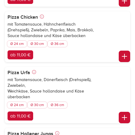
Pizza Chicken
mit Tomatensauce, Hähnchenfleisch
(Drehspieß), Zwiebeln, Paprika, Mais, Brokkoli,
Sauce hollandaise und Käse überbacken
Ø 24 cm
Ø 30 cm
Ø 36 cm
ab 11,00 €
Pizza Urfa
mit Tomatensauce, Dönerfleisch (Drehspieß),
Zwiebeln,
Weichkäse, Sauce hollandaise und Käse
überbacken
Ø 24 cm
Ø 30 cm
Ø 36 cm
ab 11,00 €
Pizza Hollener Jungs