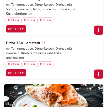
mit Tomatensauce, Dönerfleisch (Drehspieß),
Salami, Zwiebeln, Mais, Sauce hollandaise und
Käse überbacken
Ø 24 cm
Ø 30 cm
Ø 36 cm
ab 11,00 €
Pizza TSV Lamstedt
mit Tomatensauce, Dönerfleisch (Drehspieß),
Zwiebeln, Knoblauchsauce und Käse
überbacken
Ø 24 cm
Ø 30 cm
Ø 36 cm
ab 11,00 €