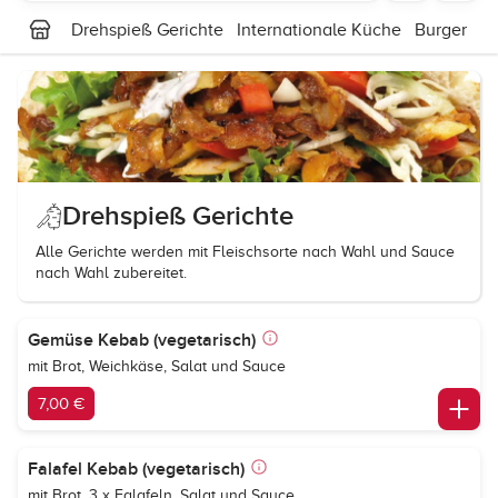
Drehspieß Gerichte
Internationale Küche
Burger
Au
Drehspieß Gerichte
Alle Gerichte werden mit Fleischsorte nach Wahl und Sauce
nach Wahl zubereitet.
Gemüse Kebab (vegetarisch)
mit Brot, Weichkäse, Salat und Sauce
7,00 €
Falafel Kebab (vegetarisch)
mit Brot, 3 x Falafeln, Salat und Sauce