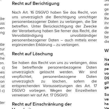
Si
Recht auf Berichtigung
ei
ge
Nach Art. 16 DSGVO haben Sie das Recht, von
de
uns unverzüglich die Berichtigung unrichtiger
Re
die
personenbezogener Daten zu verlangen, die Sie
ih
uss
betreffen. Unter Berücksichtigung der Zwecke
de
sen
der Verarbeitung haben Sie ferner das Recht, die
de
ung
Vervollständigung unvollständiger
be
personenbezogener Daten – auch mittels einer
di
lle
ergänzenden Erklärung – zu verlangen.
zur
Wi
Recht auf Löschung
et,
he
Na
Sie haben das Recht von uns zu verlangen, dass
n.
d
Sie betreffende personenbezogene Daten
 c)
pe
unverzüglich gelöscht werden. Wir sind
nes
vo
verpflichtet, personenbezogene Daten
und
DS
unverzüglich zu löschen, sofern die
von
gi
entsprechenden Voraussetzungen des Art. 17
ist
ge
DSGVO vorliegen. Wegen der Einzelheiten
 c)
So
verweisen wir auf Art. 17 DSGVO.
ve
der
Recht auf Einschränkung der
ha
V