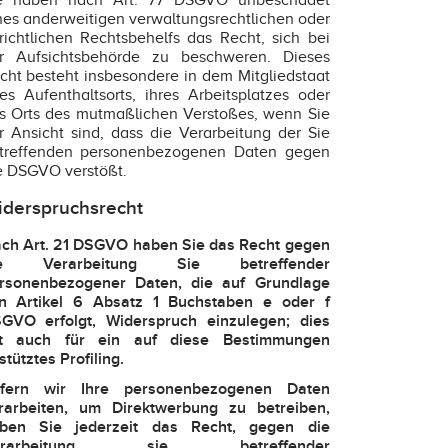
e haben nach Art. 77 DSGVO unbeschadet
nes anderweitigen verwaltungsrechtlichen oder
richtlichen Rechtsbehelfs das Recht, sich bei
r Aufsichtsbehörde zu beschweren. Dieses
cht besteht insbesondere in dem Mitgliedstaat
res Aufenthaltsorts, ihres Arbeitsplatzes oder
s Orts des mutmaßlichen Verstoßes, wenn Sie
r Ansicht sind, dass die Verarbeitung der Sie
treffenden personenbezogenen Daten gegen
e DSGVO verstößt.
derspruchsrecht
ch Art. 21 DSGVO haben Sie das Recht gegen
ie Verarbeitung Sie betreffender
rsonenbezogener Daten, die auf Grundlage
n Artikel 6 Absatz 1 Buchstaben e oder f
GVO erfolgt, Widerspruch einzulegen; dies
lt auch für ein auf diese Bestimmungen
stütztes Profiling.
fern wir Ihre personenbezogenen Daten
rarbeiten, um Direktwerbung zu betreiben,
ben Sie jederzeit das Recht, gegen die
erarbeitung sie betreffender