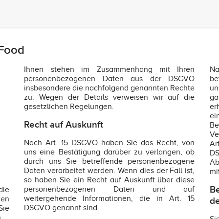
 Food
Ihnen stehen im Zusammenhang mit Ihren
Na
personenbezogenen Daten aus der DSGVO
be
insbesondere die nachfolgend genannten Rechte
un
zu. Wegen der Details verweisen wir auf die
gä
gesetzlichen Regelungen.
er
e
Recht auf Auskunft
Be
Ve
Nach Art. 15 DSGVO haben Sie das Recht, von
Ar
uns eine Bestätigung darüber zu verlangen, ob
DS
durch uns Sie betreffende personenbezogene
Ab
Daten verarbeitet werden. Wenn dies der Fall ist,
mi
so haben Sie ein Recht auf Auskunft über diese
Be
personenbezogenen Daten und auf
die
weitergehende Informationen, die in Art. 15
en
de
DSGVO genannt sind.
Sie
.