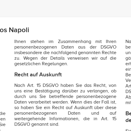
os Napoli
Ihnen stehen im Zusammenhang mit Ihren
Na
personenbezogenen Daten aus der DSGVO
be
insbesondere die nachfolgend genannten Rechte
un
zu. Wegen der Details verweisen wir auf die
gä
gesetzlichen Regelungen.
er
e
Recht auf Auskunft
Be
Ve
Nach Art. 15 DSGVO haben Sie das Recht, von
Ar
uns eine Bestätigung darüber zu verlangen, ob
DS
durch uns Sie betreffende personenbezogene
Ab
Daten verarbeitet werden. Wenn dies der Fall ist,
mi
so haben Sie ein Recht auf Auskunft über diese
Be
personenbezogenen Daten und auf
die
weitergehende Informationen, die in Art. 15
en
de
DSGVO genannt sind.
Sie
.