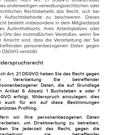
e haben nach Art. 77 DSGVO unbeschadet
nes anderweitigen verwaltungsrechtlichen oder
richtlichen Rechtsbehelfs das Recht, sich bei
r Aufsichtsbehörde zu beschweren. Dieses
cht besteht insbesondere in dem Mitgliedstaat
res Aufenthaltsorts, ihres Arbeitsplatzes oder
s Orts des mutmaßlichen Verstoßes, wenn Sie
r Ansicht sind, dass die Verarbeitung der Sie
treffenden personenbezogenen Daten gegen
e DSGVO verstößt.
derspruchsrecht
ch Art. 21 DSGVO haben Sie das Recht gegen
ie Verarbeitung Sie betreffender
rsonenbezogener Daten, die auf Grundlage
n Artikel 6 Absatz 1 Buchstaben e oder f
GVO erfolgt, Widerspruch einzulegen; dies
lt auch für ein auf diese Bestimmungen
stütztes Profiling.
fern wir Ihre personenbezogenen Daten
rarbeiten, um Direktwerbung zu betreiben,
ben Sie jederzeit das Recht, gegen die
erarbeitung sie betreffender