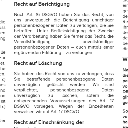
Si
Recht auf Berichtigung
ei
ge
Nach Art. 16 DSGVO haben Sie das Recht, von
de
uns unverzüglich die Berichtigung unrichtiger
Re
die
personenbezogener Daten zu verlangen, die Sie
ih
uss
betreffen. Unter Berücksichtigung der Zwecke
de
sen
der Verarbeitung haben Sie ferner das Recht, die
de
ung
Vervollständigung unvollständiger
be
personenbezogener Daten – auch mittels einer
di
lle
ergänzenden Erklärung – zu verlangen.
zur
Wi
Recht auf Löschung
et,
he
Na
Sie haben das Recht von uns zu verlangen, dass
n.
d
Sie betreffende personenbezogene Daten
 c)
pe
unverzüglich gelöscht werden. Wir sind
nes
vo
verpflichtet, personenbezogene Daten
und
DS
unverzüglich zu löschen, sofern die
von
gi
entsprechenden Voraussetzungen des Art. 17
ist
ge
DSGVO vorliegen. Wegen der Einzelheiten
 c)
So
verweisen wir auf Art. 17 DSGVO.
ve
der
Recht auf Einschränkung der
ha
V