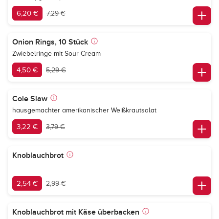
6,20 €
7,29 €
Onion Rings, 10 Stück
Zwiebelringe mit Sour Cream
4,50 €
5,29 €
Cole Slaw
hausgemachter amerikanischer Weißkrautsalat
3,22 €
3,79 €
Knoblauchbrot
2,54 €
2,99 €
Knoblauchbrot mit Käse überbacken