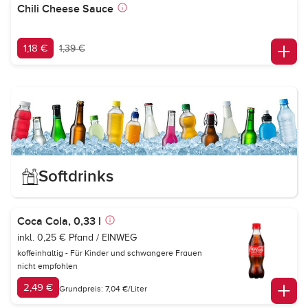
Chili Cheese Sauce
1,18 €
1,39 €
Softdrinks
Coca Cola, 0,33 l
inkl. 0,25 € Pfand / EINWEG
koffeinhaltig - Für Kinder und schwangere Frauen
nicht empfohlen
2,49 €
Grundpreis: 7,04 €/Liter