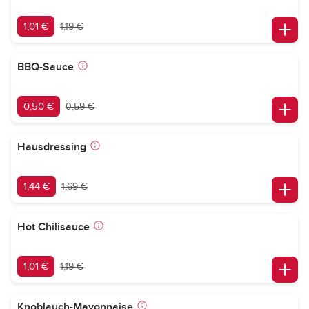
1,01 €
1,19 €
BBQ-Sauce
0,50 €
0,59 €
Hausdressing
1,44 €
1,69 €
Hot Chilisauce
1,01 €
1,19 €
Knoblauch-Mayonnaise