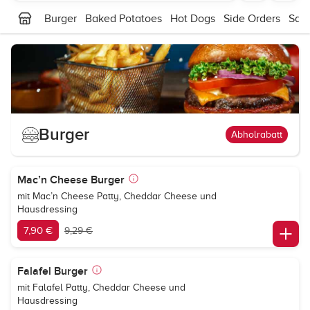
Burger
Baked Potatoes
Hot Dogs
Side Orders
Sala
Burger
Abholrabatt
Mac’n Cheese Burger
mit Mac’n Cheese Patty, Cheddar Cheese und
Hausdressing
7,90 €
9,29 €
Falafel Burger
mit Falafel Patty, Cheddar Cheese und
Hausdressing