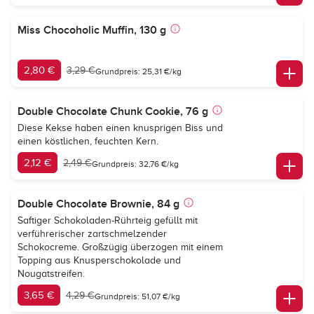
Miss Chocoholic Muffin, 130 g
2,80 €
3,29 €
Grundpreis: 25,31 €/kg
Double Chocolate Chunk Cookie, 76 g
Diese Kekse haben einen knusprigen Biss und
einen köstlichen, feuchten Kern.
2,12 €
2,49 €
Grundpreis: 32,76 €/kg
Double Chocolate Brownie, 84 g
Saftiger Schokoladen-Rührteig gefüllt mit
verführerischer zartschmelzender
Schokocreme. Großzügig überzogen mit einem
Topping aus Knusperschokolade und
Nougatstreifen.
3,65 €
4,29 €
Grundpreis: 51,07 €/kg