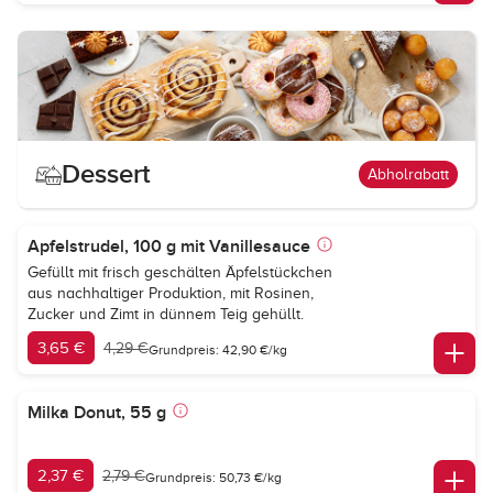
Dessert
Abholrabatt
Apfelstrudel, 100 g mit Vanillesauce
Gefüllt mit frisch geschälten Äpfelstückchen
aus nachhaltiger Produktion, mit Rosinen,
Zucker und Zimt in dünnem Teig gehüllt.
3,65 €
4,29 €
Grundpreis: 42,90 €/kg
Milka Donut, 55 g
2,37 €
2,79 €
Grundpreis: 50,73 €/kg