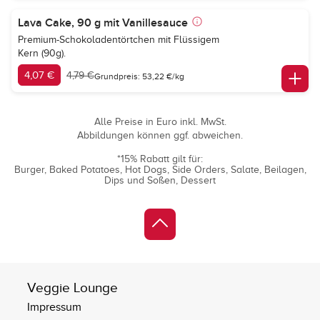
Lava Cake, 90 g mit Vanillesauce
Premium-Schokoladentörtchen mit Flüssigem
Kern (90g).
4,07 €
4,79 €
Grundpreis: 53,22 €/kg
Alle Preise in Euro inkl. MwSt.
Abbildungen können ggf. abweichen.
*15% Rabatt gilt für:
Burger
Baked Potatoes
Hot Dogs
Side Orders
Salate
Beilagen
Dips und Soßen
Dessert
Veggie Lounge
Impressum