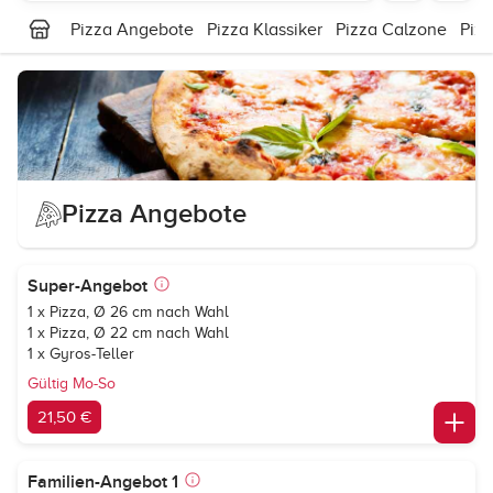
Pizza Angebote
Pizza Klassiker
Pizza Calzone
Piz
Pizza Angebote
Super-Angebot
1 x Pizza, Ø 26 cm nach Wahl
1 x Pizza, Ø 22 cm nach Wahl
1 x Gyros-Teller
Gültig Mo-So
21,50 €
Familien-Angebot 1