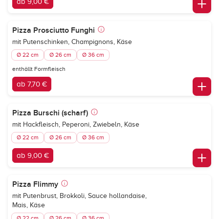
ab 9,00 €
Pizza Prosciutto Funghi
mit Putenschinken, Champignons, Käse
Ø 22 cm
Ø 26 cm
Ø 36 cm
enthällt Formfleisch
ab 7,70 €
Pizza Burschi (scharf)
mit Hackfleisch, Peperoni, Zwiebeln, Käse
Ø 22 cm
Ø 26 cm
Ø 36 cm
ab 9,00 €
Pizza Flimmy
mit Putenbrust, Brokkoli, Sauce hollandaise,
Mais, Käse
Ø 22 cm
Ø 26 cm
Ø 36 cm