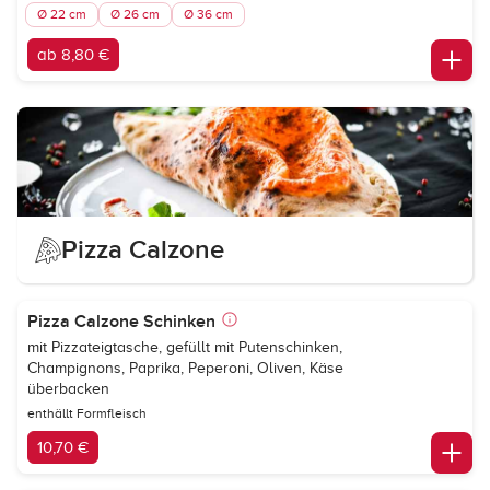
Ø 22 cm
Ø 26 cm
Ø 36 cm
ab 8,80 €
Pizza Calzone
Pizza Calzone Schinken
mit Pizzateigtasche, gefüllt mit Putenschinken,
Champignons, Paprika, Peperoni, Oliven, Käse
überbacken
enthällt Formfleisch
10,70 €