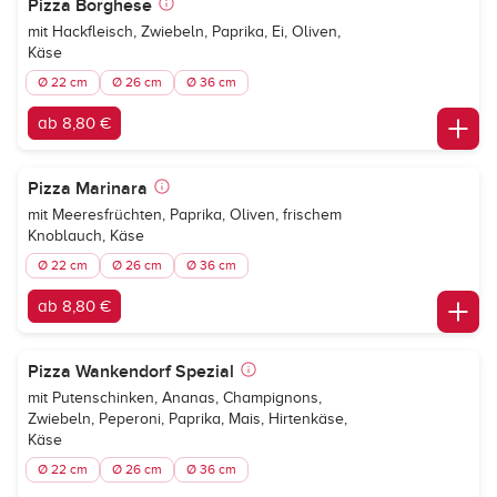
Pizza Borghese
mit Hackfleisch, Zwiebeln, Paprika, Ei, Oliven,
Käse
Ø 22 cm
Ø 26 cm
Ø 36 cm
ab 8,80 €
Pizza Marinara
mit Meeresfrüchten, Paprika, Oliven, frischem
Knoblauch, Käse
Ø 22 cm
Ø 26 cm
Ø 36 cm
ab 8,80 €
Pizza Wankendorf Spezial
mit Putenschinken, Ananas, Champignons,
Zwiebeln, Peperoni, Paprika, Mais, Hirtenkäse,
Käse
Ø 22 cm
Ø 26 cm
Ø 36 cm