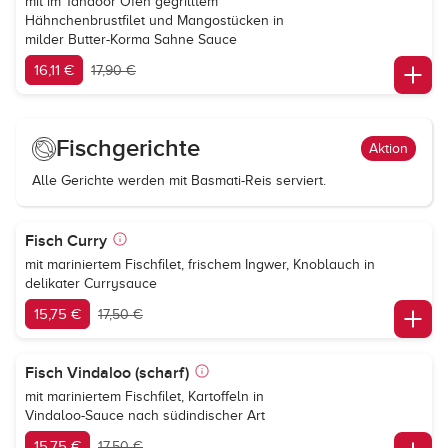
mit im Tandoor Ofen gegrilltem
Hähnchenbrustfilet und Mangostücken in
milder Butter-Korma Sahne Sauce
16,11 €
17,90 €
Fischgerichte
Aktion
Alle Gerichte werden mit Basmati-Reis serviert.
Fisch Curry
mit mariniertem Fischfilet, frischem Ingwer, Knoblauch in
delikater Currysauce
15,75 €
17,50 €
Fisch Vindaloo (scharf)
mit mariniertem Fischfilet, Kartoffeln in
Vindaloo-Sauce nach südindischer Art
15,75 €
17,50 €