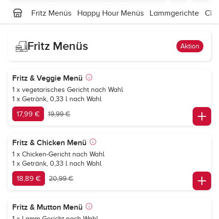
Fritz Menüs
Happy Hour Menüs
Lammgerichte
Chi
Fritz Menüs
Aktion
Fritz & Veggie Menü
1 x vegetarisches Gericht nach Wahl
1 x Getränk, 0,33 l nach Wahl
17,99 €
19,99 €
Fritz & Chicken Menü
1 x Chicken-Gericht nach Wahl
1 x Getränk, 0,33 l nach Wahl
18,89 €
20,99 €
Fritz & Mutton Menü
1 x Lamm-Gericht nach Wahl