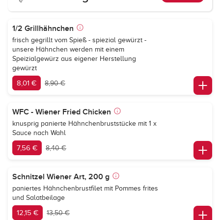
1/2 Grillhähnchen
frisch gegrillt vom Spieß - spiezial gewürzt -
unsere Hähnchen werden mit einem
Speizialgewürz aus eigener Herstellung
gewürzt
8,01 €
8,90 €
WFC - Wiener Fried Chicken
knusprig panierte Hähnchenbruststücke mit 1 x
Sauce nach Wahl
7,56 €
8,40 €
Schnitzel Wiener Art, 200 g
paniertes Hähnchenbrustfilet mit Pommes frites
und Salatbeilage
12,15 €
13,50 €