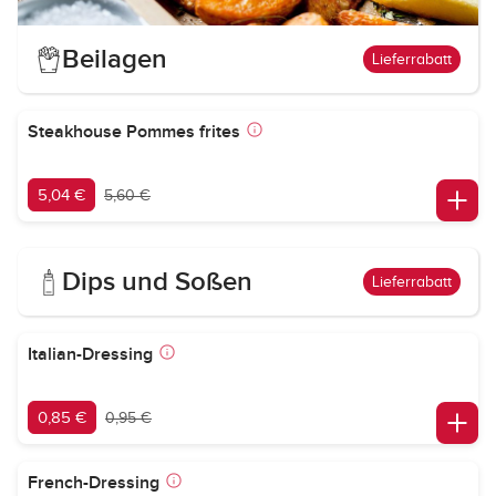
Beilagen
Lieferrabatt
Steakhouse Pommes frites
5,04 €
5,60 €
Dips und Soßen
Lieferrabatt
Italian-Dressing
0,85 €
0,95 €
French-Dressing