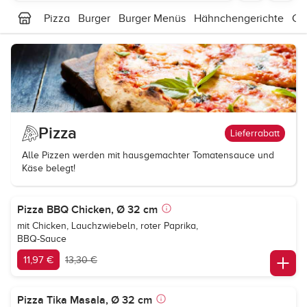
Pizza
Burger
Burger Menüs
Hähnchengerichte
Cu
Pizza
Lieferrabatt
Alle Pizzen werden mit hausgemachter Tomatensauce und
Käse belegt!
Pizza BBQ Chicken, Ø 32 cm
mit Chicken, Lauchzwiebeln, roter Paprika,
BBQ-Sauce
11,97 €
13,30 €
Pizza Tika Masala, Ø 32 cm