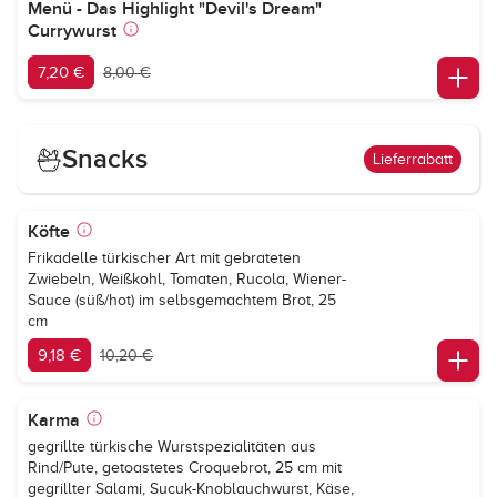
Menü - Das Highlight "Devil's Dream"
Currywurst
7,20 €
8,00 €
Snacks
Lieferrabatt
Köfte
Frikadelle türkischer Art mit gebrateten
Zwiebeln, Weißkohl, Tomaten, Rucola, Wiener-
Sauce (süß/hot) im selbsgemachtem Brot, 25
cm
9,18 €
10,20 €
Karma
gegrillte türkische Wurstspezialitäten aus
Rind/Pute, getoastetes Croquebrot, 25 cm mit
gegrillter Salami, Sucuk-Knoblauchwurst, Käse,