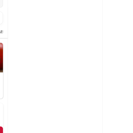
filet
Vegane Ente & Hähnchen Gerichte
Gebratenes Rindflei