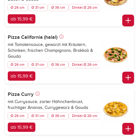
Ø 26 cm
Ø 31 cm
Ø 36 cm
Dinkel Ø 26 cm
ab 15,99 €
Pizza California (halal)
mit Tomatensauce, gewürzt mit Kräutern,
Schinken, frischen Champignons, Brokkoli &
Gouda
Ø 26 cm
Ø 31 cm
Ø 36 cm
Dinkel Ø 26 cm
ab 15,99 €
Pizza Curry
mit Currysauce, zarter Hähnchenbrust,
fruchtiger Ananas, Currygewürz & Gouda
Ø 26 cm
Ø 31 cm
Ø 36 cm
Dinkel Ø 26 cm
ab 15,99 €