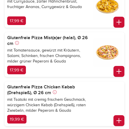
mit Currysauce, zarter Hähnchenbrust,
fruchtiger Ananas, Currygewürz & Gouda
17,99 €
Glutenfreie Pizza Mist(a)er (halal), Ø 26
cm
mit Tomatensauce, gewürzt mit Kräutern,
Salami, Schinken, frischen Champignons,
milder grüner Peperoni & Gouda
17,99 €
Glutenfreie Pizza Chicken Kebab
(Drehspieß), Ø 26 cm
mit Tsatsiki mit cremig frischem Geschmack,
würzigem Chicken Kebab (Drehspieß), roten
Zwiebeln, milder Peperoni & Gouda
19,99 €