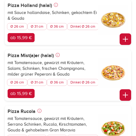
Pizza Holland (halal)
mit Sauce hollandaise, Schinken, gekochtem Ei
& Gouda
Ø 26 cm
Ø 31 cm
Ø 36 cm
Dinkel Ø 26 cm
ab 15,99 €
Pizza Mist(a)er (halal)
mit Tomatensauce, gewürzt mit Kräutern,
Salami, Schinken, frischen Champignons,
milder grüner Peperoni & Gouda
Ø 26 cm
Ø 31 cm
Ø 36 cm
Dinkel Ø 26 cm
ab 15,99 €
Pizza Rucola
mit Tomatensauce, gewürzt mit Kräutern,
Serrano Schinken, Rucola, Kirschtomaten,
Gouda & gehobeltem Gran Moravia