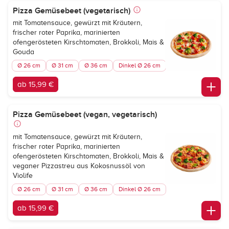
Pizza Gemüsebeet (vegetarisch)
mit Tomatensauce, gewürzt mit Kräutern,
frischer roter Paprika, marinierten
ofengerösteten Kirschtomaten, Brokkoli, Mais &
Gouda
Ø 26 cm
Ø 31 cm
Ø 36 cm
Dinkel Ø 26 cm
ab 15,99 €
Pizza Gemüsebeet (vegan, vegetarisch)
mit Tomatensauce, gewürzt mit Kräutern,
frischer roter Paprika, marinierten
ofengerösteten Kirschtomaten, Brokkoli, Mais &
veganer Pizzastreu aus Kokosnussöl von
Violife
Ø 26 cm
Ø 31 cm
Ø 36 cm
Dinkel Ø 26 cm
ab 15,99 €