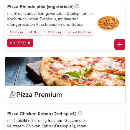
Pizza Philadelphia (vegetarisch)
mit Gratinsauce, fein gewürztem Blattspinat mit
Knoblauch, roten Zwiebeln, marinierten
ofengerösteten Kirschtomaten und Gouda
Ø 26 cm
Ø 31 cm
Ø 36 cm
Dinkel Ø 26 cm
ab 15,99 €
Pizza Premium
Pizza Chicken Kebab (Drehspieß)
mit Tsatsiki mit cremig frischem Geschmack,
würzigem Chicken Kebab (Drehspieß), roten