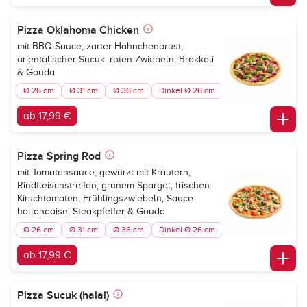
Pizza Oklahoma Chicken
mit BBQ-Sauce, zarter Hähnchenbrust,
orientalischer Sucuk, roten Zwiebeln, Brokkoli
& Gouda
Ø 26 cm
Ø 31 cm
Ø 36 cm
Dinkel Ø 26 cm
ab 17,99 €
Pizza Spring Rod
mit Tomatensauce, gewürzt mit Kräutern,
Rindfleischstreifen, grünem Spargel, frischen
Kirschtomaten, Frühlingszwiebeln, Sauce
hollandaise, Steakpfeffer & Gouda
Ø 26 cm
Ø 31 cm
Ø 36 cm
Dinkel Ø 26 cm
ab 17,99 €
Pizza Sucuk (halal)