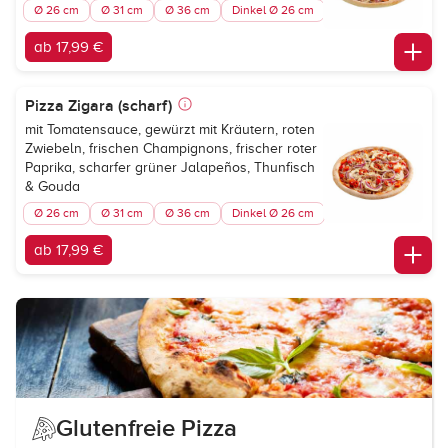
Ø 26 cm
Ø 31 cm
Ø 36 cm
Dinkel Ø 26 cm
ab 17,99 €
Pizza Zigara (scharf)
mit Tomatensauce, gewürzt mit Kräutern, roten
Zwiebeln, frischen Champignons, frischer roter
Paprika, scharfer grüner Jalapeños, Thunfisch
& Gouda
Ø 26 cm
Ø 31 cm
Ø 36 cm
Dinkel Ø 26 cm
ab 17,99 €
Glutenfreie Pizza