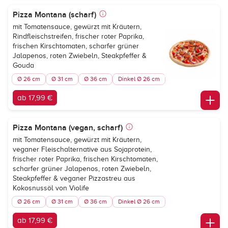
Pizza Montana (scharf)
mit Tomatensauce, gewürzt mit Kräutern,
Rindfleischstreifen, frischer roter Paprika,
frischen Kirschtomaten, scharfer grüner
Jalapenos, roten Zwiebeln, Steakpfeffer &
Gouda
Ø 26 cm
Ø 31 cm
Ø 36 cm
Dinkel Ø 26 cm
ab 17,99 €
Pizza Montana (vegan, scharf)
mit Tomatensauce, gewürzt mit Kräutern,
veganer Fleischalternative aus Sojaprotein,
frischer roter Paprika, frischen Kirschtomaten,
scharfer grüner Jalapenos, roten Zwiebeln,
Steakpfeffer & veganer Pizzastreu aus
Kokosnussöl von Violife
Ø 26 cm
Ø 31 cm
Ø 36 cm
Dinkel Ø 26 cm
ab 17,99 €