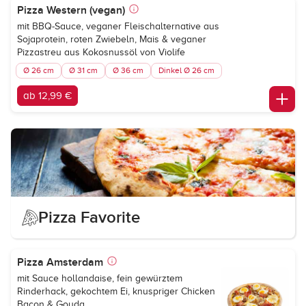
Pizza Western (vegan)
mit BBQ-Sauce, veganer Fleischalternative aus
Sojaprotein, roten Zwiebeln, Mais & veganer
Pizzastreu aus Kokosnussöl von Violife
Ø 26 cm
Ø 31 cm
Ø 36 cm
Dinkel Ø 26 cm
ab 12,99 €
Pizza Favorite
Pizza Amsterdam
mit Sauce hollandaise, fein gewürztem
Rinderhack, gekochtem Ei, knuspriger Chicken
Bacon & Gouda