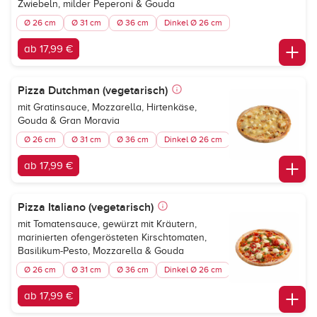
Zwiebeln, milder Peperoni & Gouda
Ø 26 cm
Ø 31 cm
Ø 36 cm
Dinkel Ø 26 cm
ab 17,99 €
Pizza Dutchman (vegetarisch)
mit Gratinsauce, Mozzarella, Hirtenkäse,
Gouda & Gran Moravia
Ø 26 cm
Ø 31 cm
Ø 36 cm
Dinkel Ø 26 cm
ab 17,99 €
Pizza Italiano (vegetarisch)
mit Tomatensauce, gewürzt mit Kräutern,
marinierten ofengerösteten Kirschtomaten,
Basilikum-Pesto, Mozzarella & Gouda
Ø 26 cm
Ø 31 cm
Ø 36 cm
Dinkel Ø 26 cm
ab 17,99 €