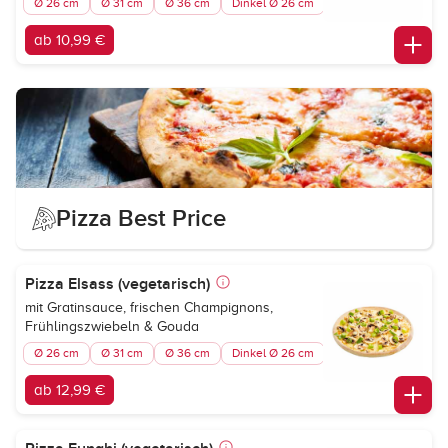
Ø 26 cm
Ø 31 cm
Ø 36 cm
Dinkel Ø 26 cm
ab 10,99 €
Pizza Best Price
Pizza Elsass (vegetarisch)
mit Gratinsauce, frischen Champignons,
Frühlingszwiebeln & Gouda
Ø 26 cm
Ø 31 cm
Ø 36 cm
Dinkel Ø 26 cm
ab 12,99 €