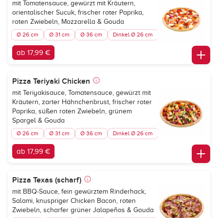
mit Tomatensauce, gewürzt mit Kräutern,
orientalischer Sucuk, frischer roter Paprika,
roten Zwiebeln, Mozzarella & Gouda
Ø 26 cm
Ø 31 cm
Ø 36 cm
Dinkel Ø 26 cm
ab 17,99 €
Pizza Teriyaki Chicken
mit Teriyakisauce, Tomatensauce, gewürzt mit
Kräutern, zarter Hähnchenbrust, frischer roter
Paprika, süßen roten Zwiebeln, grünem
Spargel & Gouda
Ø 26 cm
Ø 31 cm
Ø 36 cm
Dinkel Ø 26 cm
ab 17,99 €
Pizza Texas (scharf)
mit BBQ-Sauce, fein gewürztem Rinderhack,
Salami, knuspriger Chicken Bacon, roten
Zwiebeln, scharfer grüner Jalapeños & Gouda