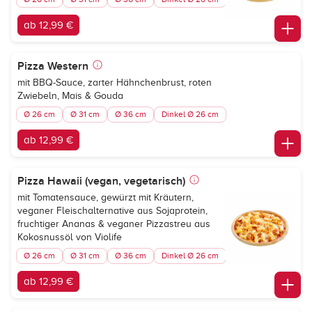
ab 12,99 €
Pizza Western
mit BBQ-Sauce, zarter Hähnchenbrust, roten
Zwiebeln, Mais & Gouda
Ø 26 cm
Ø 31 cm
Ø 36 cm
Dinkel Ø 26 cm
ab 12,99 €
Pizza Hawaii (vegan, vegetarisch)
mit Tomatensauce, gewürzt mit Kräutern,
veganer Fleischalternative aus Sojaprotein,
fruchtiger Ananas & veganer Pizzastreu aus
Kokosnussöl von Violife
Ø 26 cm
Ø 31 cm
Ø 36 cm
Dinkel Ø 26 cm
ab 12,99 €