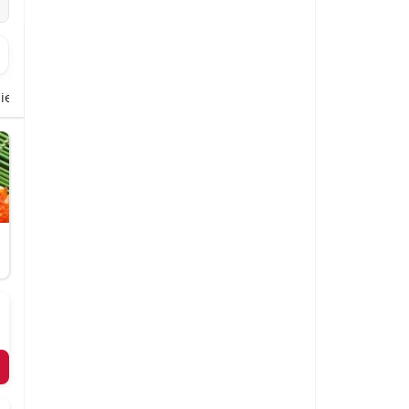
ie Rolls
Zensai New Sushi Style
Zensai Poke Bowl
Vorspeis