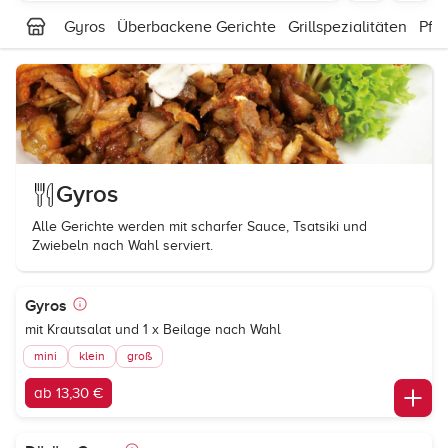
Gyros
Überbackene Gerichte
Grillspezialitäten
Pfa
Gyros
Alle Gerichte werden mit scharfer Sauce, Tsatsiki und
Zwiebeln nach Wahl serviert.
Gyros
mit Krautsalat und 1 x Beilage nach Wahl
mini
klein
groß
ab 13,30 €