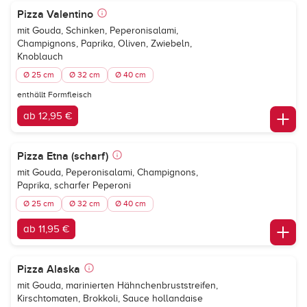
Pizza Valentino
mit Gouda, Schinken, Peperonisalami,
Champignons, Paprika, Oliven, Zwiebeln,
Knoblauch
Ø 25 cm
Ø 32 cm
Ø 40 cm
enthällt Formfleisch
ab 12,95 €
Pizza Etna (scharf)
mit Gouda, Peperonisalami, Champignons,
Paprika, scharfer Peperoni
Ø 25 cm
Ø 32 cm
Ø 40 cm
ab 11,95 €
Pizza Alaska
mit Gouda, marinierten Hähnchenbruststreifen,
Kirschtomaten, Brokkoli, Sauce hollandaise