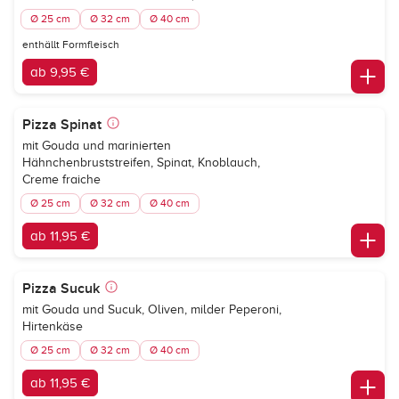
Ø 25 cm
Ø 32 cm
Ø 40 cm
enthällt Formfleisch
ab 9,95 €
Pizza Spinat
mit Gouda und marinierten
Hähnchenbruststreifen, Spinat, Knoblauch,
Creme fraiche
Ø 25 cm
Ø 32 cm
Ø 40 cm
ab 11,95 €
Pizza Sucuk
mit Gouda und Sucuk, Oliven, milder Peperoni,
Hirtenkäse
Ø 25 cm
Ø 32 cm
Ø 40 cm
ab 11,95 €