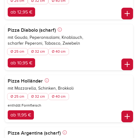
Ø 25 cm
Ø 32 cm
Ø 40 cm
ab 12,95 €
Pizza Diabolo (scharf)
mit Gouda, Peperonisalami, Knoblauch,
scharfer Peperoni, Tabasco, Zwiebeln
Ø 25 cm
Ø 32 cm
Ø 40 cm
ab 10,95 €
Pizza Holländer
mit Mozzarella, Schinken, Brokkoli
Ø 25 cm
Ø 32 cm
Ø 40 cm
enthällt Formfleisch
ab 11,95 €
Pizza Argentina (scharf)