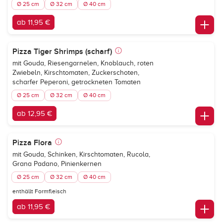
Ø 25 cm
Ø 32 cm
Ø 40 cm
ab 11,95 €
Pizza Tiger Shrimps (scharf)
mit Gouda, Riesengarnelen, Knoblauch, roten
Zwiebeln, Kirschtomaten, Zuckerschoten,
scharfer Peperoni, getrockneten Tomaten
Ø 25 cm
Ø 32 cm
Ø 40 cm
ab 12,95 €
Pizza Flora
mit Gouda, Schinken, Kirschtomaten, Rucola,
Grana Padano, Pinienkernen
Ø 25 cm
Ø 32 cm
Ø 40 cm
enthällt Formfleisch
ab 11,95 €