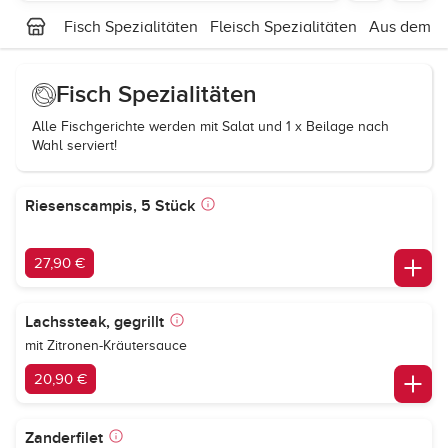
Fisch Spezialitäten
Fleisch Spezialitäten
Aus dem B
Fisch Spezialitäten
Alle Fischgerichte werden mit Salat und 1 x Beilage nach
Wahl serviert!
Riesenscampis, 5 Stück
27,90 €
Lachssteak, gegrillt
mit Zitronen-Kräutersauce
20,90 €
Zanderfilet