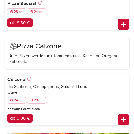
Pizza Special
Ø 28 cm
Ø 24 cm
ab 9,50 €
Pizza Calzone
Alle Pizzen werden mit Tomatensauce, Käse und Oregano
zubereitet!
Calzone
mit Schinken, Champignons, Salami, Ei und
Oliven
Ø 24 cm
Ø 28 cm
enthällt Formfleisch
ab 9,00 €