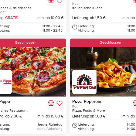
Köln
isches & asiatisches
Italienische Küche
rant
ng:
GRATIS
min. ab 10,00 €
Lieferung: ab 1,50 €
min. ab
ferung:
11:00 - 22:45
Lieferung:
11:00
olung:
11:00 - 22:45
Abholung:
11:00
Geschlossen
Geschlossen
Abho
Pippo
Pizza Peperoni
Köln
isches Restaurant
Pizza, Pasta & More
ng: ab 2,00 €
min. ab 15,00 €
Lieferung: ab 1,00 €
min. ab
ferung:
heute Ruhetag
Lieferung:
14:00
olung:
keine Abholung
Abholung:
14:00