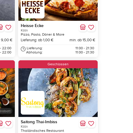
Heisse Ecke
Köln
Pizza, Pasta, Döner & More
 9,00 €
Lieferung: ab 1,00 €
min. ab 15,00 €
 - 22:00
Lieferung:
11:00 - 21:30
 - 22:00
Abholung:
11:00 - 21:30
Geschlossen
lrabatt
Saitong Thai-Imbiss
Köln
Thailändisches Restaurant