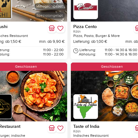
Mittagsangebot
Spezialangebot
ushi
Pizza Cento
Köln
sches Restaurant
Pizza, Pasta, Burger & More
ng: ab 1,50 €
min. ab 9,90 €
Lieferung: ab 1,00 €
min. ab
ferung:
11:00 - 22:00
Lieferung:
11:00 - 14:30 & 16:00
olung:
11:00 - 22:00
Abholung:
11:00 - 14:30 & 16:00
Geschlossen
Geschlossen
Abho
Restaurant
Taste of India
Köln
Burger, indische
Indisches Restaurant