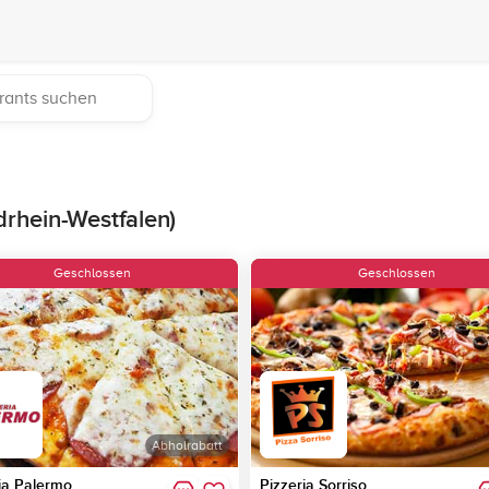
drhein-Westfalen)
Geschlossen
Geschlossen
Abholrabatt
ia Palermo
Pizzeria Sorriso