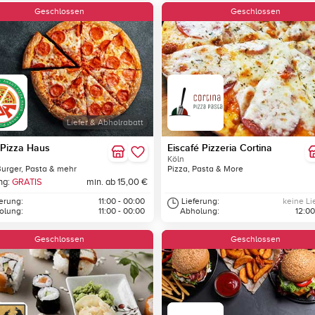
Geschlossen
Geschlossen
Liefer & Abholrabatt
 Pizza Haus
Eiscafé Pizzeria Cortina
Köln
Burger, Pasta & mehr
Pizza, Pasta & More
ng:
GRATIS
min. ab 15,00 €
ferung:
11:00 - 00:00
Lieferung:
keine Li
olung:
11:00 - 00:00
Abholung:
12:00
Geschlossen
Geschlossen