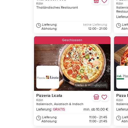
Köln
Köln
Thailändisches Restaurant
Italien
Restau
Lieferu
Lieferung:
keine Lieferung
Lie
Abholung:
12:00 - 21:00
Abh
Geschlossen
Liefer & Abholrabatt
Pizzeria Licata
Pizza 
Köln
Köln
Italienisch, Asiatisch & Indisch
Italien
Lieferung:
GRATIS
min. ab 10,00 €
Lieferu
Lieferung:
11:00 - 21:45
Lie
Abholung:
11:00 - 21:45
Abh