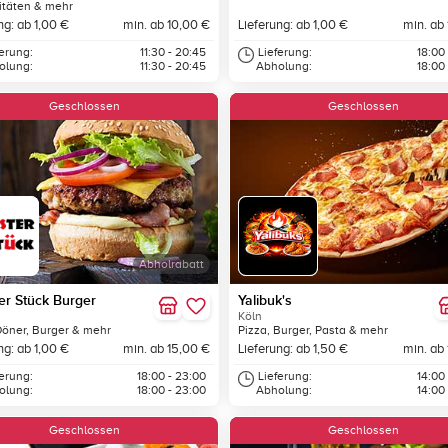
itäten & mehr
ng: ab 1,00 €
min. ab 10,00 €
Lieferung: ab 1,00 €
min. ab
ferung:
11:30 - 20:45
Lieferung:
18:00
olung:
11:30 - 20:45
Abholung:
18:00
Geschlossen
Geschlossen
Abholrabatt
r Stück Burger
Yalibuk's
Köln
Döner, Burger & mehr
Pizza, Burger, Pasta & mehr
ng: ab 1,00 €
min. ab 15,00 €
Lieferung: ab 1,50 €
min. ab
ferung:
18:00 - 23:00
Lieferung:
14:00
olung:
18:00 - 23:00
Abholung:
14:00
Geschlossen
Geschlossen