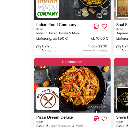
Indian Food Company
Soul S
Köln
Köln
Indisch, Pizza, Pasta & More
Japani
Lieferung: ab 1,50 €
min. ab 10,00 €
Lieferu
Lieferung:
11:00 - 22:30
Lie
Abholung:
keine Abholung
Abh
Geschlossen
Abholrabatt
Pizza Dream Deluxe
Shiva 
Köln
Köln
Pizza, Burger, Croques & mehr
Pizza, 