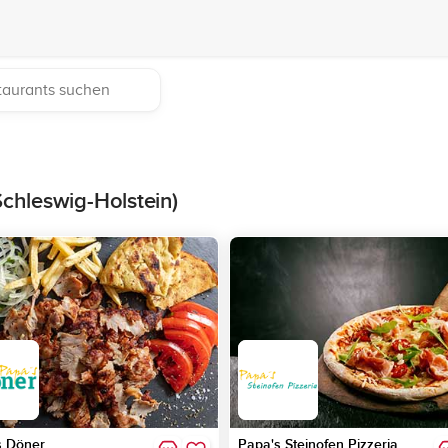
chleswig-Holstein)
s Döner
Papa's Steinofen Pizzeria