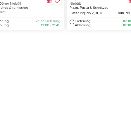
Döner Niebüll
Niebüll
isches & türkisches
Pizza, Pasta & Schnitzel
rant
Lieferung: ab 2,00 €
min. ab
ferung:
keine Lieferung
Lieferung:
16:30
olung:
12:00 - 21:45
Abholung:
16:30