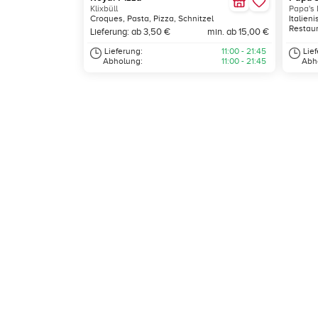
Klixbüll
Papa's 
Croques, Pasta, Pizza, Schnitzel
Italien
Restau
Lieferung: ab 3,50 €
min. ab 15,00 €
Lieferung:
11:00 - 21:45
Lie
Abholung:
11:00 - 21:45
Abh