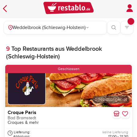
Weddelbrook (Schleswig-Holstein)
9
Top Restaurants aus Weddelbrook
(Schleswig-Holstein)
Neu
Geschlossen
Spezialangebot
Croque Paris
Bad Bramstedt
Croques & mehr
Lieferung:
keine Lieferung
Abholung:
17:00 - 21:30