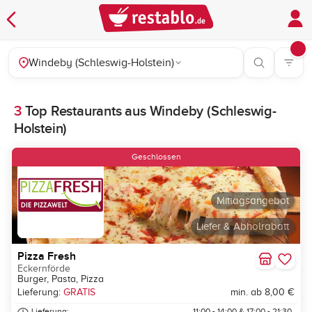
Windeby (Schleswig-Holstein)
3
Top Restaurants aus Windeby (Schleswig-
Holstein)
Geschlossen
Mittagsangebot
Liefer & Abholrabatt
Pizza Fresh
Eckernförde
Burger, Pasta, Pizza
Lieferung:
GRATIS
min. ab 8,00 €
Lieferung:
11:00 - 14:00 & 17:00 - 21:30